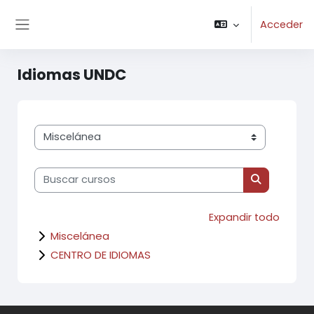
Salta al contenido principal
Acceder
Panel lateral
Idiomas UNDC
Categorías
Buscar cursos
Buscar cur
Expandir todo
Miscelánea
CENTRO DE IDIOMAS